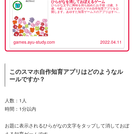
ひらがなを消しておぼえるゲーム
ひらがな文字に興味を持ち始めたお子様（2歳、3
歳、4歳）におすすめのスマホ自作知育アプリを公
開します。あゆすた知育ゲームスのアプリはすべて
無料で公開しています。今後もずっと無料で公開す
る予定です。また、ブラウザで遊べるアプリですの
でインストールも不要です。スマホ（iPhone・
Android）やパソコン（Windows・Mac・Linux）の
ブラウザがあればどこからでも遊ぶことが可能で
す。全部のひらがなから1文字の形を探すのは実は
大人でも難しいです。脳トレにもおすすめ！
games.ayu-study.com
2022.04.11
このスマホ自作知育アプリはどのようなル
ールですか？
人数：1人
時間：1分以内
お題に表示されるひらがなの文字をタップして消しておぼ
える知育ゲームです。